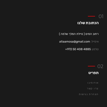
הכתובת שלנו
רחוב המים ( טיילת המלך שלמה )
אימייל:
atiaamosa@gmail.com
טלפון:
4885 408 50 972+
תפריט
אודותינו
צרו קשר
הצהרת נגישות