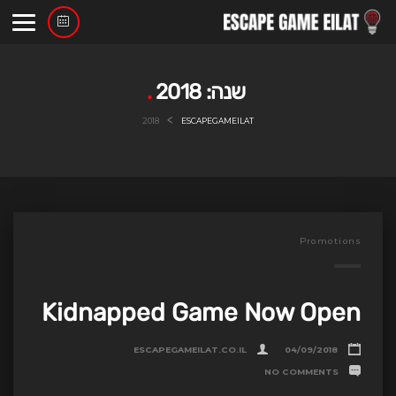
Ski
t
conten
שנה:
2018
>
2018
ESCAPEGAMEILAT
Promotions
Kidnapped Game Now Open
ESCAPEGAMEILAT.CO.IL
04/09/2018
NO COMMENTS