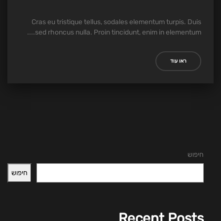
Cras eu tristique tellus, sodales elementum turpis. Duis
sed rhoncus nulla. Proin tincidunt, enim in elementum....
ראו עוד
חיפוש
חיפוש
Recent Posts