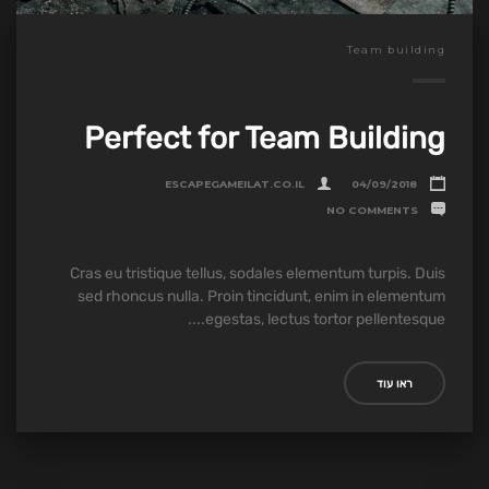
Team building
Perfect for Team Building
ESCAPEGAMEILAT.CO.IL
04/09/2018
NO COMMENTS
Cras eu tristique tellus, sodales elementum turpis. Duis
sed rhoncus nulla. Proin tincidunt, enim in elementum
egestas, lectus tortor pellentesque....
ראו עוד