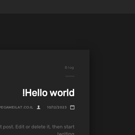
Blog
Hello world!
EGAMEILAT.CO.IL
10/12/2023
 post. Edit or delete it, then start
writing!...