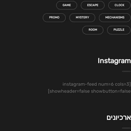
GAME
ESCAPE
CLOCK
PROMO
MYSTERY
MECHANISMS
ROOM
PUZZLE
Instagram
[instagram-feed num=6 cols=3
showheader=false showbutton=false]
ארכיונים