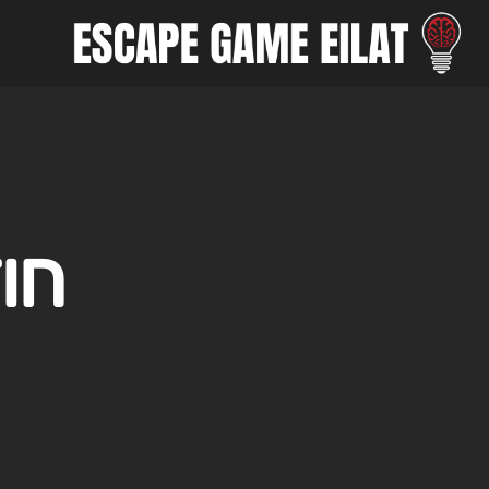
Ski
t
conten
חו