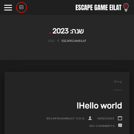
Ski
t
conten
שנה:
2023
>
2023
ESCAPEGAMEILAT
Blog
Hello world!
ESCAPEGAMEILAT.CO.IL
10/12/2023
NO COMMENTS