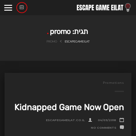
Ski
t
conten
תגית:
promo
>
PROMO
ESCAPEGAMEILAT
Promotions
Kidnapped Game Now Open
ESCAPEGAMEILAT.CO.IL
04/09/2018
NO COMMENTS