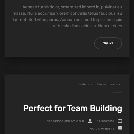
Aenean turpis dolor, ornare sed imperd id, pulvinar eu
massa. Nulla accumsan lorem convallis tellus faucibus, eu
laoreet. Sed vitae purus. Aenean euismod turpis sem, quis
vehicula diam lacinia a. Nam ultrices....
ראו עוד
Leadership Development
Perfect for Team Building
ESCAPEGAMEILAT.CO.IL
12/09/2016
NO COMMENTS