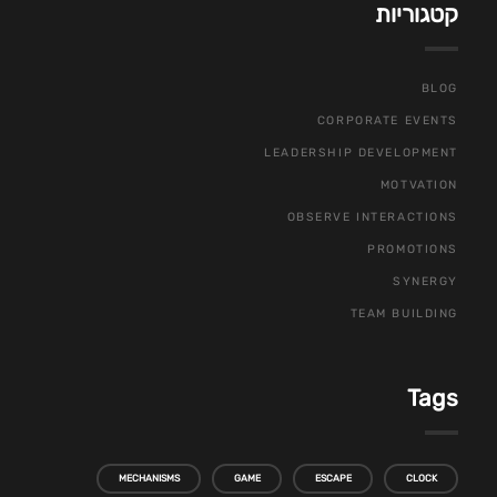
קטגוריות
BLOG
CORPORATE EVENTS
LEADERSHIP DEVELOPMENT
MOTVATION
OBSERVE INTERACTIONS
PROMOTIONS
SYNERGY
TEAM BUILDING
Tags
MECHANISMS
GAME
ESCAPE
CLOCK