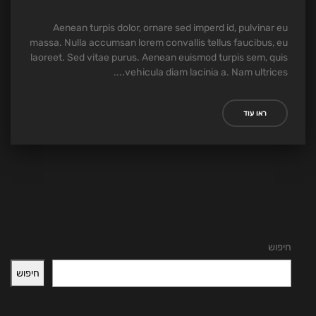
Aenean turpis dolor, ornare sed imperd id, pulvinar eu
massa. Nulla accumsan lorem convallis tellus faucibus, eu
laoreet. Sed vitae purus. Aenean euismod turpis sem, quis
vehicula diam lacinia a. Nam ultrices....
ראו עוד
חיפוש
חיפוש